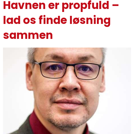
Havnen er propfuld –
lad os finde løsning
sammen