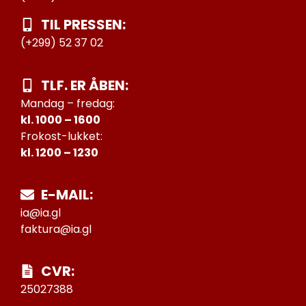
TIL PRESSEN:
(+299) 52 37 02
TLF. ER ÅBEN:
Mandag – fredag:
kl. 1000 – 1600
Frokost-lukket:
kl. 1200 – 1230
E-MAIL:
ia@ia.gl
faktura@ia.gl
CVR:
25027388