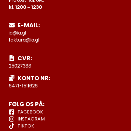
Frokost-lukket:
kl. 1200 – 1230
E-MAIL:
ia@ia.gl
faktura@ia.gl
CVR:
25027388
KONTO NR:
6471-1511626
FØLG OS PÅ:
FACEBOOK
INSTAGRAM
TIKTOK