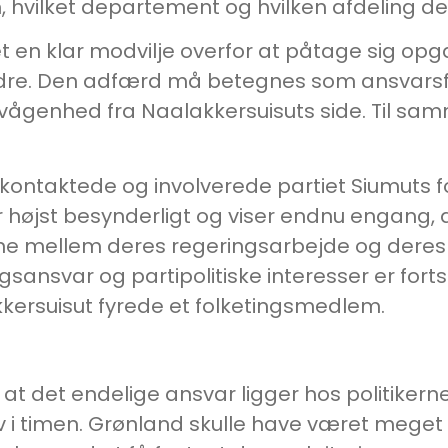
, hvilket departement og hvilken afdeling de
en klar modvilje overfor at påtage sig opg
ndre. Den adfærd må betegnes som ansvarsfo
ågenhed fra Naalakkersuisuts side. Til samm
kontaktede og involverede partiet Siumuts fo
r højst besynderligt og viser endnu engang
lne mellem deres regeringsarbejde og deres
svar og partipolitiske interesser er fortsa
ersuisut fyrede et folketingsmedlem.
 at det endelige ansvar ligger hos politikerne
v i timen. Grønland skulle have været mege