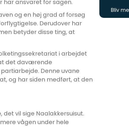
r har ansvaret for sagen.
Bliv m
aven og en høj grad af forsøg
rflygtigelse. Derudover har
en betyder disse ting, at
lketingssekretariat i arbejdet
, at det daværende
 partiarbejde. Denne uvane
t, og har siden medført, at den
, det vil sige Naalakkersuisut.
t mere vågen under hele