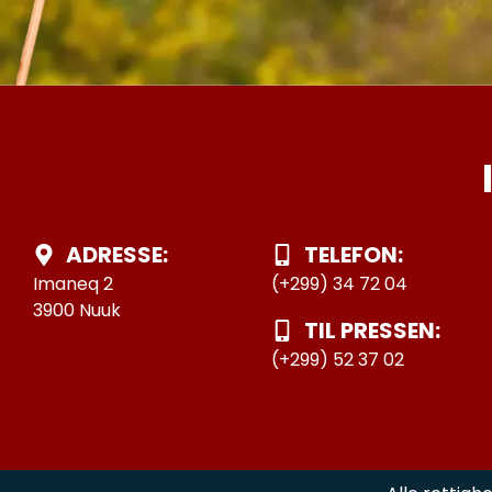
ADRESSE:
TELEFON:
Imaneq 2
(+299) 34 72 04
3900 Nuuk
TIL PRESSEN:
(+299) 52 37 02