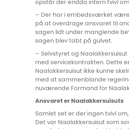
opstår der endda intern tvivl om
– Der har i embedsværket været 
på at overdrage ansvaret til a
sagen lidt under manglende bev
sagen blev tabt på gulvet.
– Selvstyret og Naalakkersuisut 
med servicekontrakten. Dette e
Naalakkersuisut ikke kunne ske
med at sammenblande regeringsan
nuværende Formand for Naalakk
Ansvaret er Naalakkersuisuts
Samlet set er der ingen tvivl om,
Det var Naalakkersuisut som so