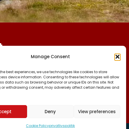
t
Manage Consent
CVR:
FØLG OS PÅ:
the best experiences, we use technologies like cookies to store
25027388
FACEBOOK
ess device information. Consenting to these technologies will allow
INSTAGRAM
ss data such as browsing behavior or unique IDs on this site. Not
KONTO NR:
 or withdrawing consent, may adversely affect certain features and
TIKTOK
6471-1511626
ccept
Deny
View preferences
Cookie Policy
privatlivspolitik