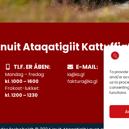
Inuit Ataqatigiit Kattuffia
TLF. ER ÅBEN:
E-MAIL:
To provide 
Mandag – fredag:
ia@ia.gl
and/or acc
kl. 1000 – 1600
faktura@ia.gl
us to proce
consenting
Frokost-lukket:
functions.
kl. 1200 – 1230
A