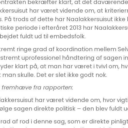
rakten bekræfter klart, at det daværende N
kersuisut har været vidende om, at kriterierne
. På trods af dette har Naalakkersuisut ikke
itiske periode i efteråret 2013 har Naalakkersu
ejdet fuldt ud til embedsfolk.
tremt ringe grad af koordination mellem Sel
remt uprofessionel håndtering af sagen inter
r klart på, at man har været i tvivl om, 
man skulle. Det er slet ikke godt nok.
må fremhæve fra rapporten:
kersuisut har været vidende om, hvor vigt
følge sagen direkte politisk – den blev fuldt
rad af rod i denne sag, som er direkte pinlig