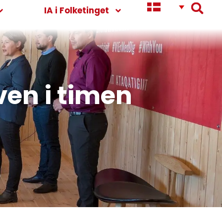
IA i Folketinget
ven i timen