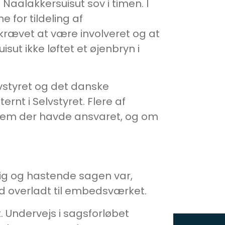
aalakkersuisut sov i timen. I
 for tildeling af
 krævet at være involveret og at
isut ikke løftet et øjenbryn i
vstyret og det danske
nt i Selvstyret. Flere af
hvem der havde ansvaret, og om
ig og hastende sagen var,
 ud overladt til embedsværket.
t. Undervejs i sagsforløbet