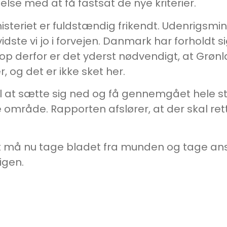
else med at få fastsat de nye kriterier.
steriet er fuldstændig frikendt. Udenrigsmini
te vi jo i forvejen. Danmark har forholdt sig 
op derfor er det yderst nødvendigt, at Grønl
 og det er ikke sket her.
 at sætte sig ned og få gennemgået hele str
e område. Rapporten afslører, at der skal r
må nu tage bladet fra munden og tage ansva
 igen.