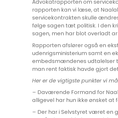
Advokatrapporten om servicekont
rapporten kan vi læse, at Naalak
servicekontrakten skulle ændres
følge sagen tæt politisk. I den kr
sagen, men har blot overladt arb
Rapporten afslører også en eks
udenrigsministerium samt en ekst
embedsmændenes udtalelser tyde
man rent faktisk havde gjort det 
Her er de vigtigste punkter vi 
– Daværende Formand for Naalak
alligevel har hun ikke ønsket at 
– Der har i Selvstyret været en g