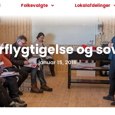
i
Folkevalgte
Lokalafdelinger
flygtigelse og so
januar 15, 2016