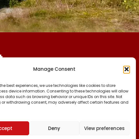
t
Manage Consent
CVR:
FØLG OS PÅ:
the best experiences, we use technologies like cookies to store
25027388
FACEBOOK
ess device information. Consenting to these technologies will allow
INSTAGRAM
ss data such as browsing behavior or unique IDs on this site. Not
KONTO NR:
 or withdrawing consent, may adversely affect certain features and
TIKTOK
6471-1511626
ccept
Deny
View preferences