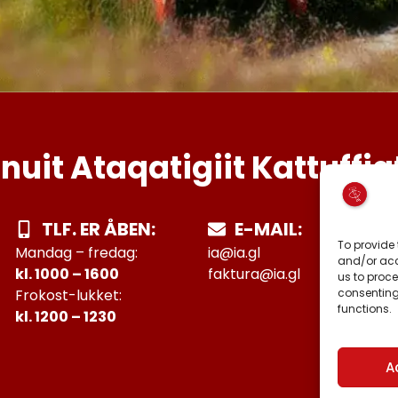
Inuit Ataqatigiit Kattuffia
TLF. ER ÅBEN:
E-MAIL:
To provide 
Mandag – fredag:
ia@ia.gl
and/or acc
kl. 1000 – 1600
faktura@ia.gl
us to proce
consenting
Frokost-lukket:
functions.
kl. 1200 – 1230
A