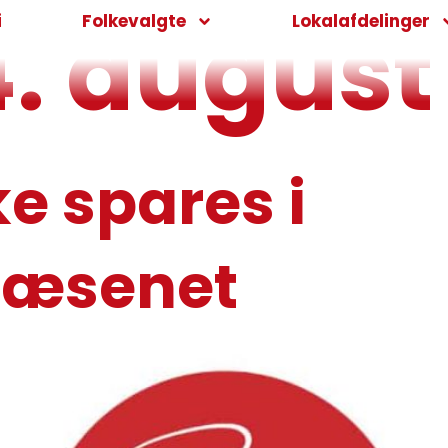
4. august
i
Folkevalgte
Lokalafdelinger
ke spares i
væsenet