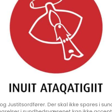
og Justitsordfører. Der skal ikke spares i 
ser i sundhedsvæsenet kan ikke accepteres.