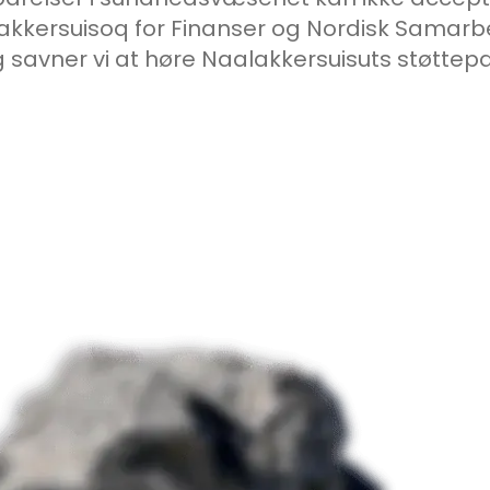
kkersuisoq for Finanser og Nordisk Samarbe
savner vi at høre Naalakkersuisuts støttepa