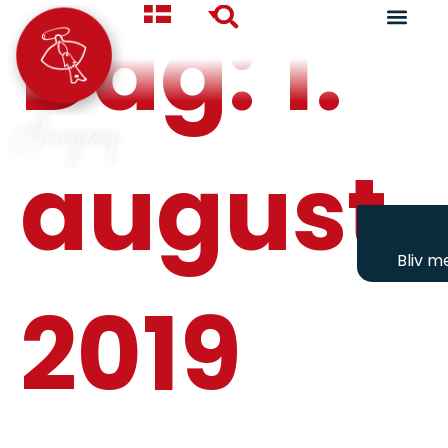
Dag:
1.
Aningaaq
august
Bliv 
2019