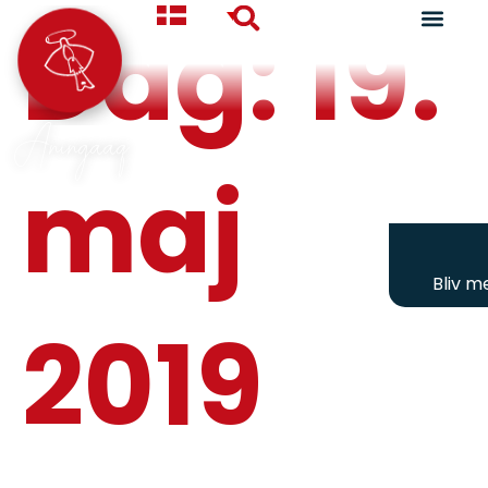
Dag:
19.
Aningaaq
maj
Bliv 
2019