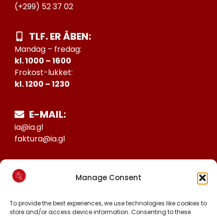
(+299) 52 37 02
TLF. ER ÅBEN:
Mandag – fredag:
kl. 1000 – 1600
Frokost-lukket:
kl. 1200 – 1230
E-MAIL:
ia@ia.gl
faktura@ia.gl
CVR:
Manage Consent
25027388
KONTO NR:
To provide the best experiences, we use technologies like cookies to
store and/or access device information. Consenting to these
6471-1511626