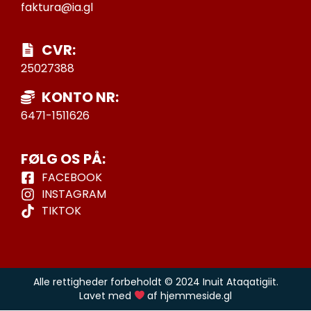
faktura@ia.gl
CVR:
25027388
KONTO NR:
6471-1511626
FØLG OS PÅ:
FACEBOOK
INSTAGRAM
TIKTOK
Alle rettigheder forbeholdt © 2024 Inuit Ataqatigiit.
Lavet med
af hjemmeside.gl