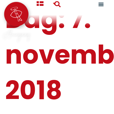
Dag:
7.
Aningaaq
novemb
2018