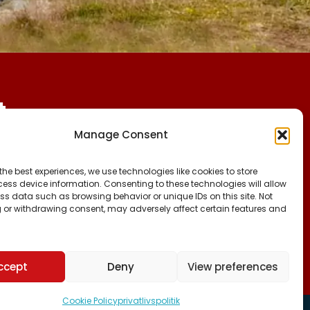
t
Manage Consent
CVR:
FØLG OS PÅ:
the best experiences, we use technologies like cookies to store
25027388
FACEBOOK
ess device information. Consenting to these technologies will allow
INSTAGRAM
ss data such as browsing behavior or unique IDs on this site. Not
KONTO NR:
 or withdrawing consent, may adversely affect certain features and
TIKTOK
6471-1511626
ccept
Deny
View preferences
Cookie Policy
privatlivspolitik
jemmeside.gl