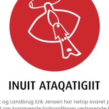
t og Landbrug Erik Jensen har netop svaret p
152 om kommende forhandlinger vedrørende f