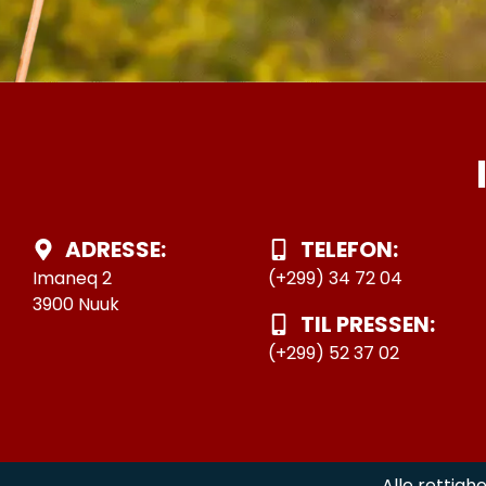
ADRESSE:
TELEFON:
Imaneq 2
(+299) 34 72 04
3900 Nuuk
TIL PRESSEN:
(+299) 52 37 02
Alle rettigh