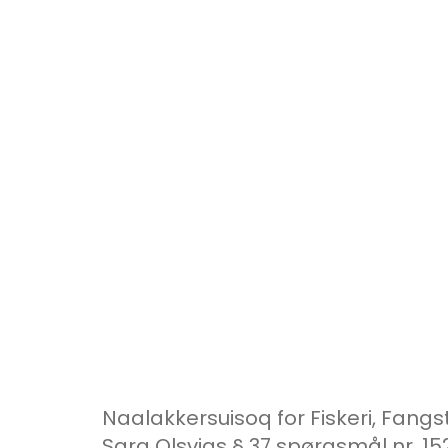
Naalakkersuisoq for Fiskeri, Fangs
Sara Olsvigs § 37 spørgsmål nr. 