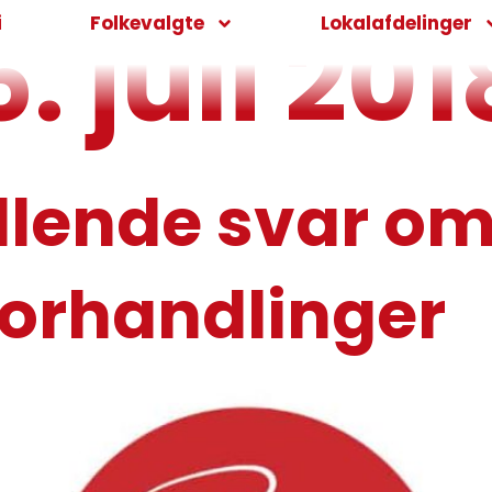
. juli 201
i
Folkevalgte
Lokalafdelinger
illende svar o
forhandlinger