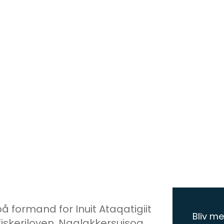
å formand for Inuit Ataqatigiit
Bliv m
iskeriloven. Naalakkersuisoq