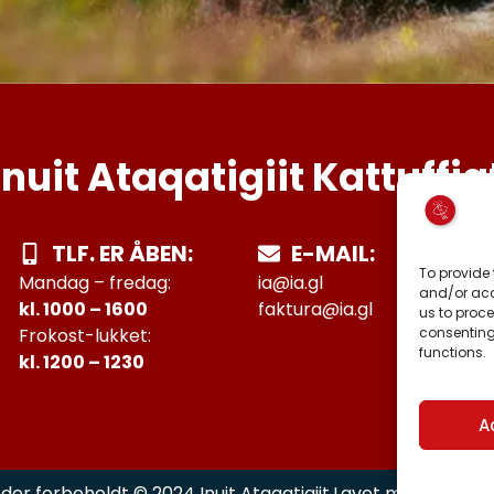
Inuit Ataqatigiit Kattuffia
TLF. ER ÅBEN:
E-MAIL:
To provide 
Mandag – fredag:
ia@ia.gl
and/or acc
kl. 1000 – 1600
faktura@ia.gl
us to proce
consenting
Frokost-lukket:
functions.
kl. 1200 – 1230
A
Lavet med
af h
eder forbeholdt © 2024 Inuit Ataqatigiit.