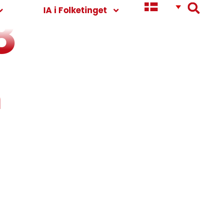
8
IA i Folketinget
m