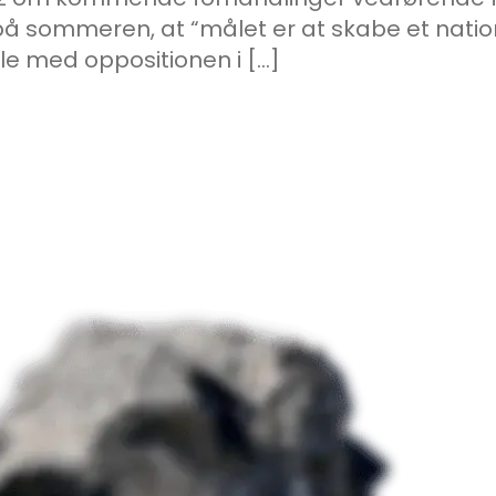
re på sommeren, at “målet er at skabe et nat
dle med oppositionen i […]