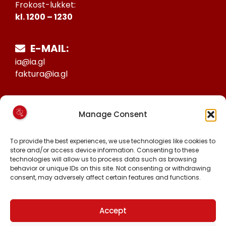
Frokost-lukket:
kl. 1200 – 1230
E-MAIL:
ia@ia.gl
faktura@ia.gl
CVR:
Manage Consent
25027388
KONTO NR:
To provide the best experiences, we use technologies like cookies to
store and/or access device information. Consenting to these
6471-1511626
technologies will allow us to process data such as browsing
behavior or unique IDs on this site. Not consenting or withdrawing
consent, may adversely affect certain features and functions.
FØLG OS PÅ:
FACEBOOK
INSTAGRAM
Accept
TIKTOK