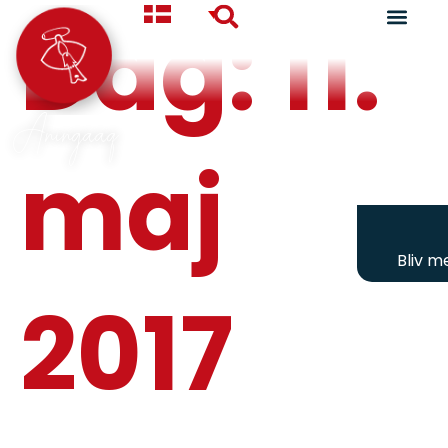
Dag:
11.
Aningaaq
maj
Bliv 
2017