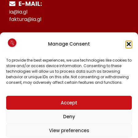
E-MAIL:
ia@ia.gl
faktura@ia.gl
CVR:
Manage Consent
25027388
KONTO NR:
To provide the best experiences, we use technologies like cookies to
store and/or access device information. Consenting to these
6471-1511626
technologies will allow us to process data such as browsing
behavior or unique IDs on this site. Not consenting or withdrawing
consent, may adversely affect certain features and functions.
FØLG OS PÅ:
FACEBOOK
INSTAGRAM
Accept
TIKTOK
Deny
View preferences