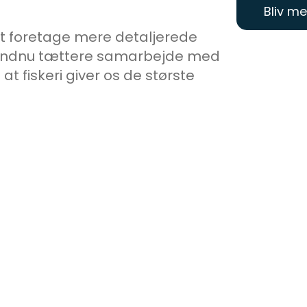
Bliv m
tet foretage mere detaljerede
en endnu tættere samarbejde med
at fiskeri giver os de største