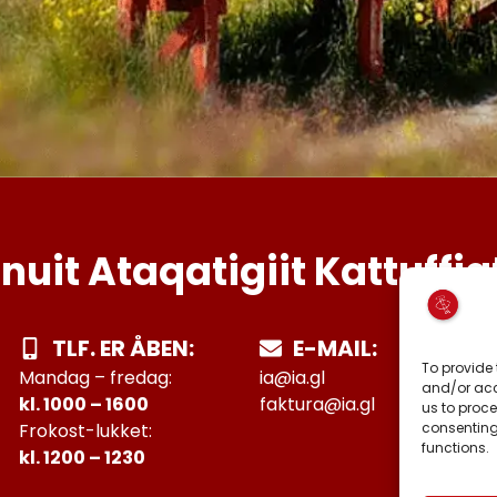
Inuit Ataqatigiit Kattuffia
TLF. ER ÅBEN:
E-MAIL:
To provide 
Mandag – fredag:
ia@ia.gl
and/or acc
kl. 1000 – 1600
faktura@ia.gl
us to proce
consenting
Frokost-lukket:
functions.
kl. 1200 – 1230