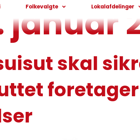
1. januar 
i
Folkevalgte
Lokalafdelinger
isut skal sikr
uttet foretage
lser