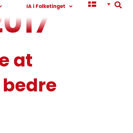
2017
IA i Folketinget
e at
r bedre