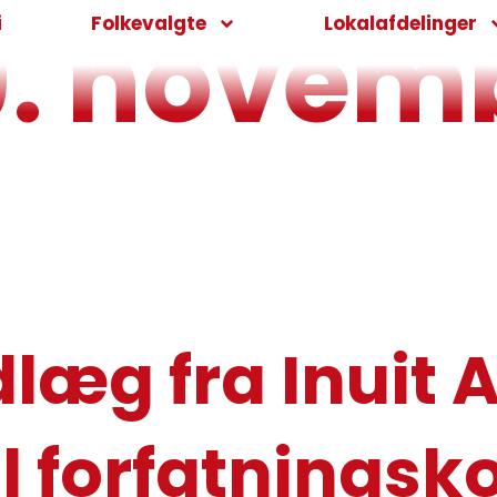
9. novem
i
Folkevalgte
Lokalafdelinger
læg fra Inuit A
til forfatningsk