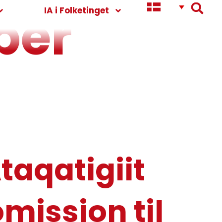
ber
IA i Folketinget
taqatigiit
omission til