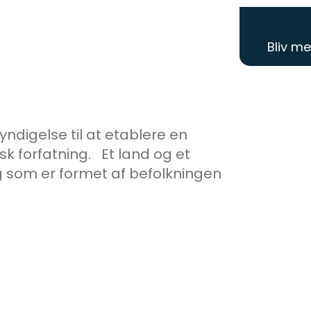
Bliv m
yndigelse til at etablere en
k forfatning. Et land og et
g som er formet af befolkningen