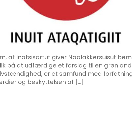
om, at Inatsisartut giver Naalakkersuisut bem
 på at udfærdige et forslag til en grønlands
elvstændighed, er et samfund med forfatnin
ærdier og beskyttelsen af […]