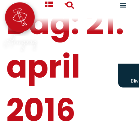
Dag:
21.
Aningaaq
april
Bli
2016