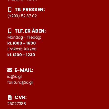
TIL PRESSEN:
(+299) 52 37 02
TLF. ER ÅBEN:
Mandag – fredag:
kl. 1000 – 1600
Frokost-lukket:
kl. 1200 – 1230
E-MAIL:
ia@ia.gl
faktura@ia.gl
CVR:
25027388