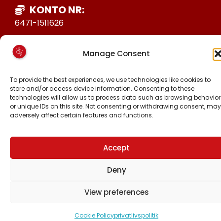
KONTO NR:
6471-1511626
FØLG OS PÅ:
Manage Consent
FACEBOOK
INSTAGRAM
To provide the best experiences, we use technologies like cookies to
store and/or access device information. Consenting to these
TIKTOK
technologies will allow us to process data such as browsing behavior
or unique IDs on this site. Not consenting or withdrawing consent, may
adversely affect certain features and functions.
Alle rettigheder forbeholdt © 2024 Inuit Ataqatigiit.
Accept
Lavet med
af hjemmeside.gl
Deny
View preferences
Cookie Policy
privatlivspolitik