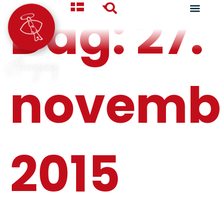
Dag:
27.
Aningaaq
novemb
2015