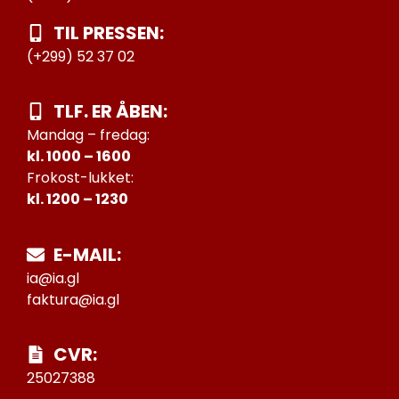
TIL PRESSEN:
(+299) 52 37 02
TLF. ER ÅBEN:
Mandag – fredag:
kl. 1000 – 1600
Frokost-lukket:
kl. 1200 – 1230
E-MAIL:
ia@ia.gl
faktura@ia.gl
CVR:
25027388