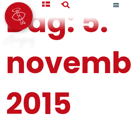
Dag:
5.
Aningaaq
novemb
2015