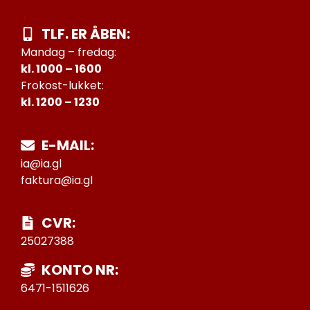
TLF. ER ÅBEN:
Mandag – fredag:
kl. 1000 – 1600
Frokost-lukket:
kl. 1200 – 1230
E-MAIL:
ia@ia.gl
faktura@ia.gl
CVR:
25027388
KONTO NR:
6471-1511626