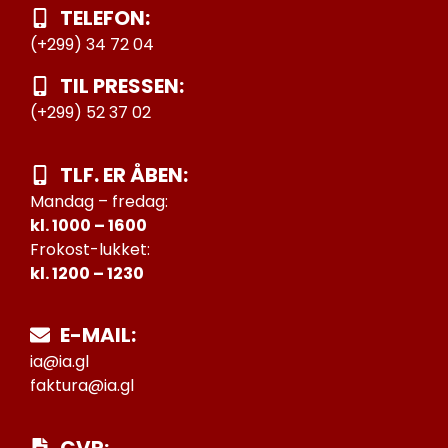
TELEFON:
(+299) 34 72 04
TIL PRESSEN:
(+299) 52 37 02
TLF. ER ÅBEN:
Mandag – fredag:
kl. 1000 – 1600
Frokost-lukket:
kl. 1200 – 1230
E-MAIL:
ia@ia.gl
faktura@ia.gl
CVR: