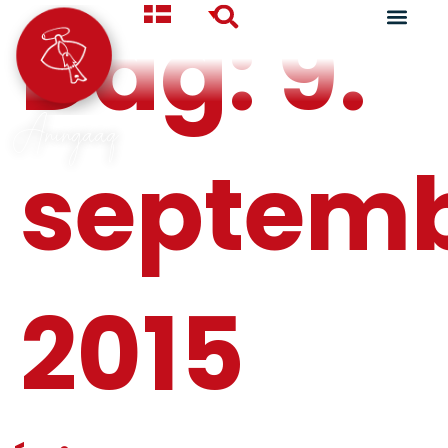
Dag:
9.
Aningaaq
septem
2015