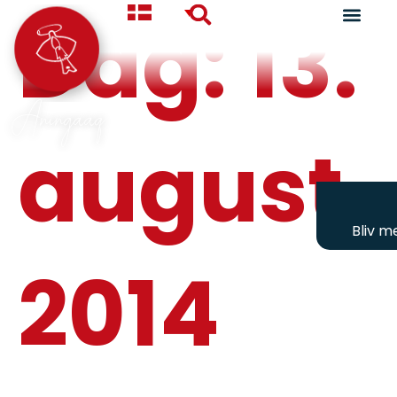
Dag:
13.
Aningaaq
august
Bliv 
2014