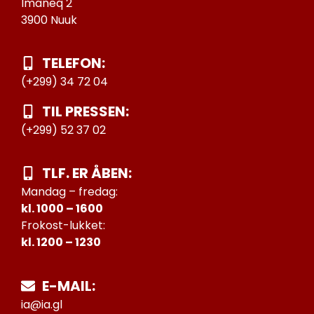
Imaneq 2
3900 Nuuk
TELEFON:
(+299) 34 72 04
TIL PRESSEN:
(+299) 52 37 02
TLF. ER ÅBEN:
Mandag – fredag:
kl. 1000 – 1600
Frokost-lukket:
kl. 1200 – 1230
E-MAIL:
ia@ia.gl