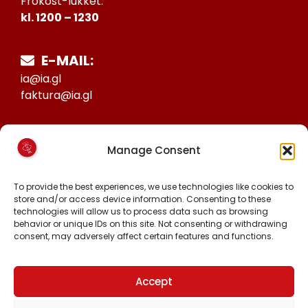
Frokost-lukket:
kl. 1200 – 1230
E-MAIL:
ia@ia.gl
faktura@ia.gl
CVR:
Manage Consent
25027388
KONTO NR:
To provide the best experiences, we use technologies like cookies to
store and/or access device information. Consenting to these
6471-1511626
technologies will allow us to process data such as browsing
behavior or unique IDs on this site. Not consenting or withdrawing
consent, may adversely affect certain features and functions.
FØLG OS PÅ:
FACEBOOK
INSTAGRAM
Accept
TIKTOK