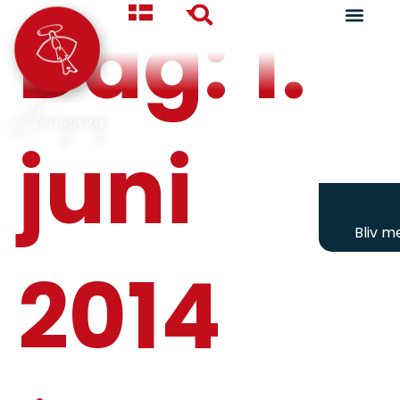
Dag:
1.
Aningaaq
juni
Bliv 
2014