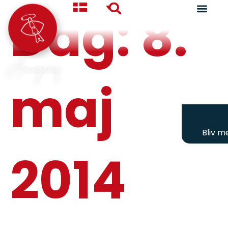
Dag:
8.
Aningaaq
maj
Bliv 
2014