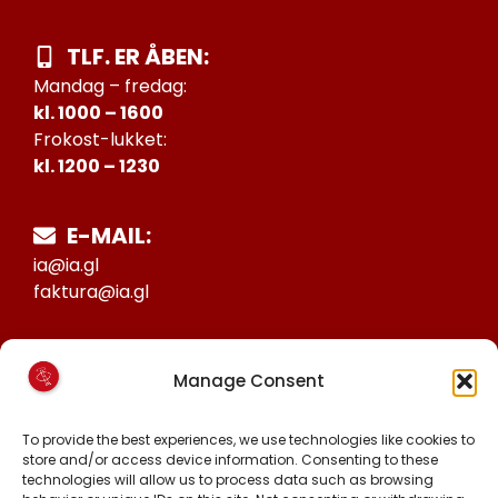
TLF. ER ÅBEN:
Mandag – fredag:
kl. 1000 – 1600
Frokost-lukket:
kl. 1200 – 1230
E-MAIL:
ia@ia.gl
faktura@ia.gl
CVR:
Manage Consent
25027388
KONTO NR:
To provide the best experiences, we use technologies like cookies to
store and/or access device information. Consenting to these
6471-1511626
technologies will allow us to process data such as browsing