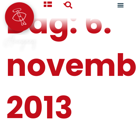
Dag:
6.
Aningaaq
novemb
2013