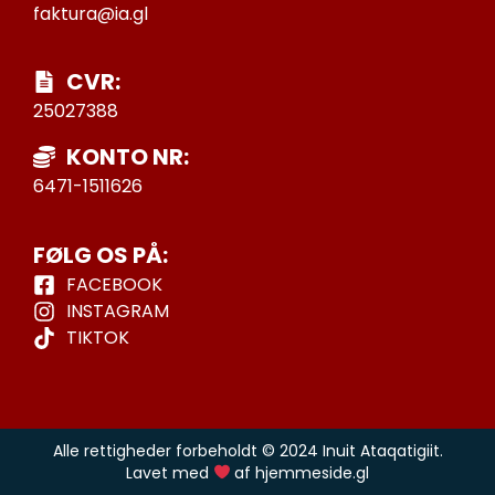
faktura@ia.gl
CVR:
25027388
KONTO NR:
6471-1511626
FØLG OS PÅ:
FACEBOOK
INSTAGRAM
TIKTOK
Alle rettigheder forbeholdt © 2024 Inuit Ataqatigiit.
Lavet med
af hjemmeside.gl