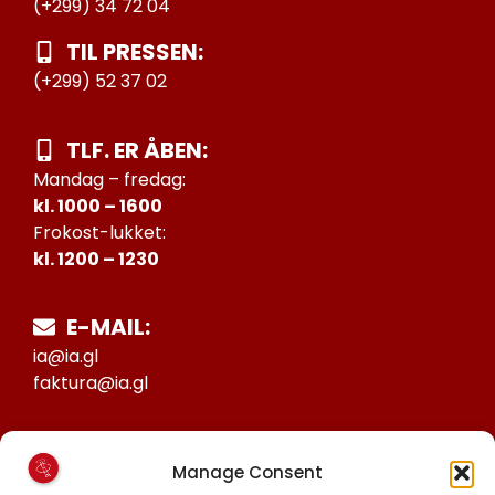
(+299) 34 72 04
TIL PRESSEN:
(+299) 52 37 02
TLF. ER ÅBEN:
Mandag – fredag:
kl. 1000 – 1600
Frokost-lukket:
kl. 1200 – 1230
E-MAIL:
ia@ia.gl
faktura@ia.gl
CVR:
Manage Consent
25027388