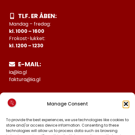
TLF. ER ÅBEN:
Mandag – fredag:
kl. 1000 – 1600
Frokost-lukket:
kl. 1200 – 1230
E-MAIL:
ia@ia.gl
faktura@ia.gl
CVR:
Manage Consent
25027388
KONTO NR:
To provide the best experiences, we use technologies like cookies to
store and/or access device information. Consenting to these
6471-1511626
technologies will allow us to process data such as browsing