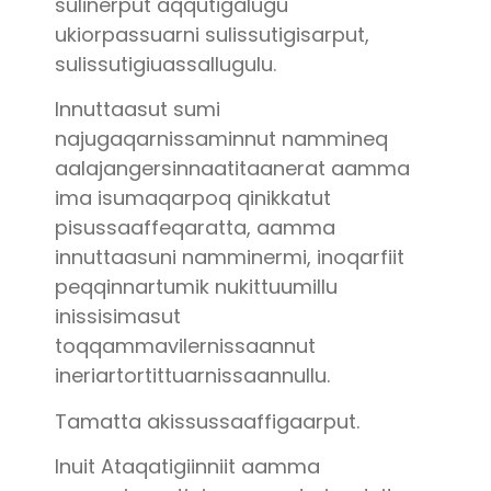
sulinerput aqqutigalugu
ukiorpassuarni sulissutigisarput,
sulissutigiuassallugulu.
Innuttaasut sumi
najugaqarnissaminnut nammineq
aalajangersinnaatitaanerat aamma
ima isumaqarpoq qinikkatut
pisussaaffeqaratta, aamma
innuttaasuni namminermi, inoqarfiit
peqqinnartumik nukittuumillu
inissisimasut
toqqammavilernissaannut
ineriartortittuarnissaannullu.
Tamatta akissussaaffigaarput.
Inuit Ataqatigiinniit aamma