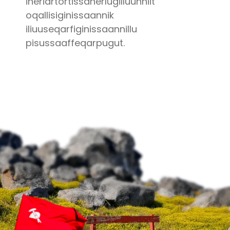
ineriartortissanerlugilluunniit
oqallisiginissaannik
iliuuseqarfiginissaannillu
pisussaaffeqarpugut.