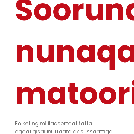
Soorun
nunaqa
matoor
Folketingimi ilaasortaatitatta
oqaatigisai inuttaata akisussaaffigai.