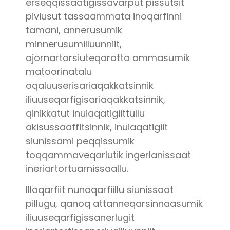
erseqqissaatigissavarput pissutsit
piviusut tassaammata inoqarfinni
tamani, annerusumik
minnerusumilluunniit,
ajornartorsiuteqaratta ammasumik
matoorinatalu
oqaluuserisariaqakkatsinnik
iliuuseqarfigisariaqakkatsinnik,
qinikkatut inuiaqatigiittullu
akisussaaffitsinnik, inuiaqatigiit
siunissami peqqissumik
toqqammaveqarlutik ingerlanissaat
ineriartortuarnissaallu.
Illoqarfiit nunaqarfiillu siunissaat
pillugu, qanoq attanneqarsinnaasumik
iliuuseqarfigissanerlugit