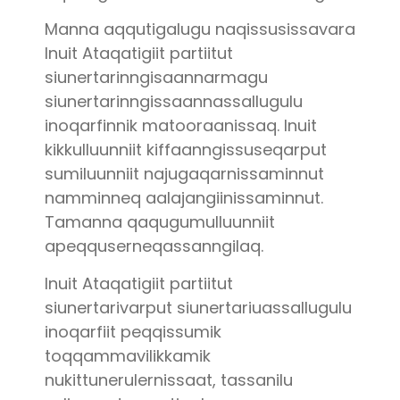
Manna aqqutigalugu naqissusissavara
Inuit Ataqatigiit partiitut
siunertarinngisaannarmagu
siunertarinngissaannassallugulu
inoqarfinnik matooraanissaq. Inuit
kikkulluunniit kiffaanngissuseqarput
sumiluunniit najugaqarnissaminnut
namminneq aalajangiinissaminnut.
Tamanna qaqugumulluunniit
apeqquserneqassanngilaq.
Inuit Ataqatigiit partiitut
siunertarivarput siunertariuassallugulu
inoqarfiit peqqissumik
toqqammavilikkamik
nukittunerulernissaat, tassanilu