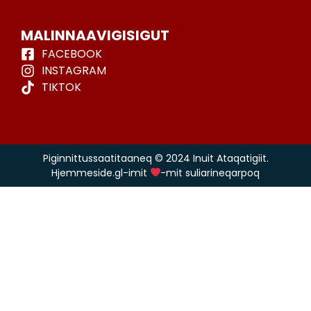
MALINNAAVIGISIGUT
FACEBOOK
INSTAGRAM
TIKTOK
Piginnittussaatitaaneq © 2024 Inuit Ataqatigiit.
Hjemmeside.gl-imit
-mit suliarineqarpoq