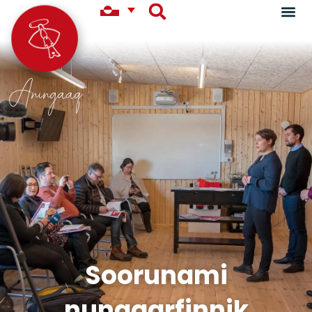
Aningaaq
Soorunami
nunaqarfinnik