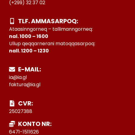
(+299) 32 37 02
TLF. AMMASARPOQ:
Ataasinngorneq – tallimanngorneq:
nal. 1000 – 1600
Ullup qeqqarnerani matoqqasarpoq:
nall. 1200 – 1230
E-MAIL:
ia@ia.gl
faktura@ia.gl
CVR:
25027388
KONTO NR:
6471-1511626