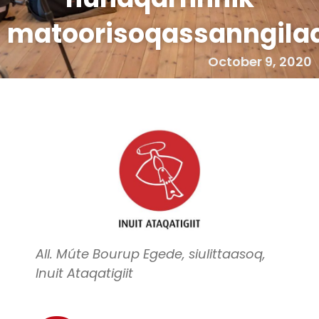
matoorisoqassanngila
October 9, 2020
All. Múte Bourup Egede, siulittaasoq,
Inuit Ataqatigiit