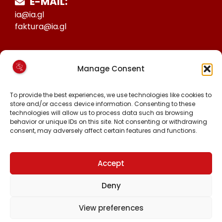
E-MAIL:
ia@ia.gl
faktura@ia.gl
CVR:
Manage Consent
25027388
KONTO NR:
To provide the best experiences, we use technologies like cookies to
6471-1511626
store and/or access device information. Consenting to these
technologies will allow us to process data such as browsing
behavior or unique IDs on this site. Not consenting or withdrawing
consent, may adversely affect certain features and functions.
MALINNAAVIGISIGUT
FACEBOOK
INSTAGRAM
Accept
TIKTOK
Deny
View preferences