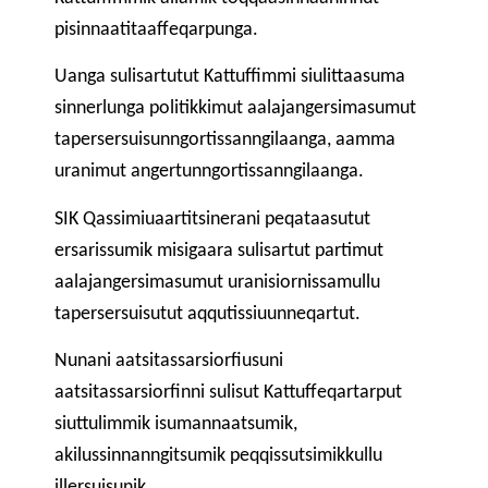
pisinnaatitaaffeqarpunga.
Uanga sulisartutut Kattuffimmi siulittaasuma
sinnerlunga politikkimut aalajangersimasumut
tapersersuisunngortissanngilaanga, aamma
uranimut angertunngortissanngilaanga.
SIK Qassimiuaartitsinerani peqataasutut
ersarissumik misigaara sulisartut partimut
aalajangersimasumut uranisiornissamullu
tapersersuisutut aqqutissiuunneqartut.
Nunani aatsitassarsiorfiusuni
aatsitassarsiorfinni sulisut Kattuffeqartarput
siuttulimmik isumannaatsumik,
akilussinnanngitsumik peqqissutsimikkullu
illersuisunik.