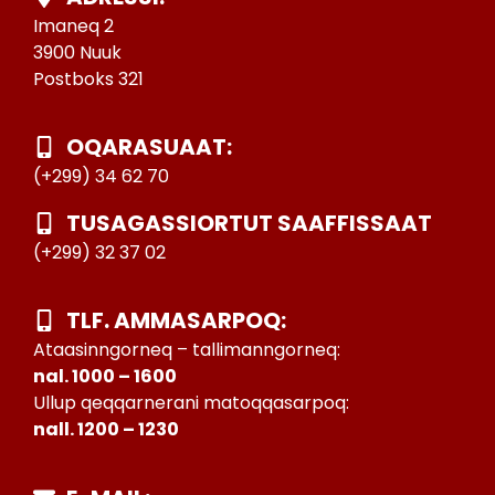
Imaneq 2
3900 Nuuk
Postboks 321
OQARASUAAT:
(+299) 34 62 70
TUSAGASSIORTUT SAAFFISSAAT
(+299) 32 37 02
TLF. AMMASARPOQ:
Ataasinngorneq – tallimanngorneq:
nal. 1000 – 1600
Ullup qeqqarnerani matoqqasarpoq:
nall. 1200 – 1230