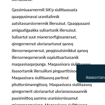
Qassimiuaarnermili SIK’p siulittaasuata
qaaqqusimavai uranitalinnik
aatsitassarsiornermik illersuisut. Qaaqqusaani
amigaatigaakka sulisartunik illersuisut.
Sulisartut suut mianersorfigissaneraat,
qinngornernut ulorianartunut qanoq
illersorneqarnersut, peqqissutsimikkut qanoq
illersorneqarneranik oqaluttuartussanik
maqaasisaqarpunga. Maqaasivara siulittaasoq
ilaasortamik illersuilluni pingaartitsisoq.
Ilaasortan
Maqaasivara siulittaasoq partinut
pituttorsimanngitsoq. Maqaasivara siulittaasoq
qinngornerit ulorianartut ulorianassusaannik
paasinnittoq aamma uranisiornissamut