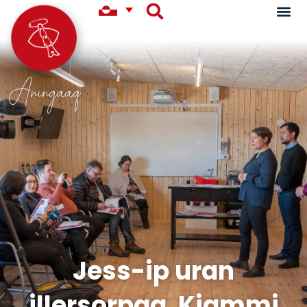
Aningaaq
Jess-ip uran
illersorpaa. Kiammi