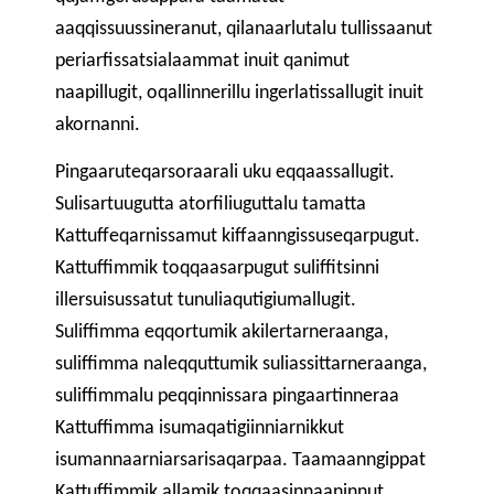
aaqqissuussineranut, qilanaarlutalu tullissaanut
periarfissatsialaammat inuit qanimut
naapillugit, oqallinnerillu ingerlatissallugit inuit
akornanni.
Pingaaruteqarsoraarali uku eqqaassallugit.
Sulisartuugutta atorfiliuguttalu tamatta
Kattuffeqarnissamut kiffaanngissuseqarpugut.
Kattuffimmik toqqaasarpugut suliffitsinni
illersuisussatut tunuliaqutigiumallugit.
Suliffimma eqqortumik akilertarneraanga,
suliffimma naleqquttumik suliassittarneraanga,
suliffimmalu peqqinnissara pingaartinneraa
Kattuffimma isumaqatigiinniarnikkut
isumannaarniarsarisaqarpaa. Taamaanngippat
Kattuffimmik allamik toqqaasinnaaninnut