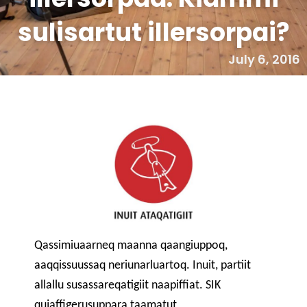
sulisartut illersorpai?
July 6, 2016
Qassimiuaarneq maanna qaangiuppoq,
aaqqissuussaq neriunarluartoq. Inuit, partiit
allallu susassareqatigiit naapiffiat. SIK
qujaffigerusuppara taamatut