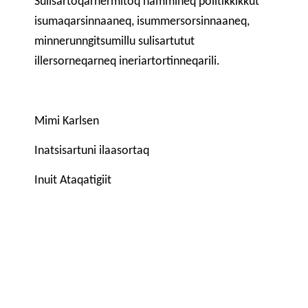
Sulisartoqarnermitoq nammineq politikkikkut
isumaqarsinnaaneq, isummersorsinnaaneq,
minnerunngitsumillu sulisartutut
illersorneqarneq ineriartortinneqarili.
Mimi Karlsen
Inatsisartuni ilaasortaq
Inuit Ataqatigiit