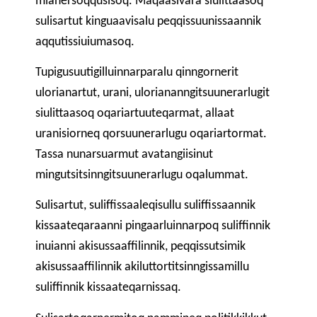
mianersoqqusisoq. Maqaasivara siulittaasoq
sulisartut kinguaavisalu peqqissuunissaannik
aqqutissiuiumasoq.
Tupigusuutigilluinnarparalu qinngornerit
ulorianartut, urani, uloriananngitsuunerarlugit
siulittaasoq oqariartuuteqarmat, allaat
uranisiorneq qorsuunerarlugu oqariartormat.
Tassa nunarsuarmut avatangiisinut
mingutsitsinngitsuunerarlugu oqalummat.
Sulisartut, suliffissaaleqisullu suliffissaannik
kissaateqaraanni pingaarluinnarpoq suliffinnik
inuianni akisussaaffilinnik, peqqissutsimik
akisussaaffilinnik akiluttortitsinngissamillu
suliffinnik kissaateqarnissaq.