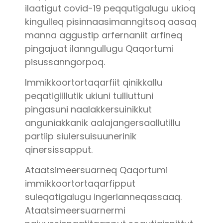
ilaatigut covid-19 peqqutigalugu ukioq
kingulleq pisinnaasimanngitsoq aasaq
manna aggustip arfernaniit arfineq
pingajuat ilanngullugu Qaqortumi
pisussanngorpoq.
Immikkoortortaqarfiit qinikkallu
peqatigiillutik ukiuni tulliuttuni
pingasuni naalakkersuinikkut
anguniakkanik aalajangersaallutillu
partiip siulersuisuunerinik
qinersissapput.
Ataatsimeersuarneq Qaqortumi
immikkoortortaqarfipput
suleqatigalugu ingerlanneqassaaq.
Ataatsimeersuarnermi