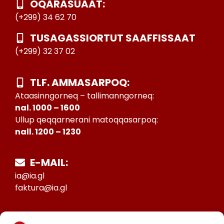
OQARASUAAT:
(+299) 34 62 70
TUSAGASSIORTUT SAAFFISSAAT
(+299) 32 37 02
TLF. AMMASARPOQ:
Ataasinngorneq – tallimanngorneq:
nal. 1000 – 1600
Ullup qeqqarnerani matoqqasarpoq:
nall. 1200 – 1230
E-MAIL:
ia@ia.gl
faktura@ia.gl
CVR: