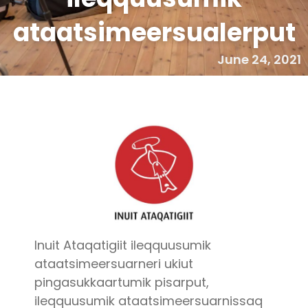
ataatsimeersualerput
June 24, 2021
Inuit Ataqatigiit ileqquusumik
ataatsimeersuarneri ukiut
pingasukkaartumik pisarput,
ileqquusumik ataatsimeersuarnissaq