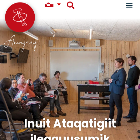
Aningaaq
Inuit Ataqatigiit
ileqquusumik