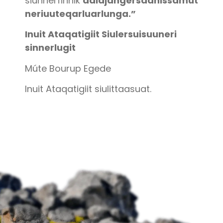
siunnerfinnik
aalajangersaanissamut
neriuuteqarluarlunga.”
Inuit Ataqatigiit Siulersuisuuneri
sinnerlugit
Múte Bourup Egede
Inuit Ataqatigiit siulittaasuat.