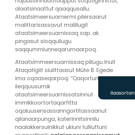
najuussinnaatitaapput soqutiginnittut,
alaatsinaattut qaaqqusallu.
Ataatsimeersuarnermi pilersaarut
malittarisassavut malillugit
ataatsimeersuarnissaq sap. ak.
pingasut sioqqullugu
saqqummiunneqarumaarpoq.
Ataatsimmeersuarnissaq pillugu Inuit
Ataqatigiit siulittaasut Múte B. Egede
ima oqaaseqarpoq: “Qaqortumi
ileqquusumik
Ilaasortan
ataatsimeersuarnissatsinnut
immikkoortortaqarfitta
oqaluuserisassanngortitassaanut
qilanaarpunga, katerinnitsinnilu
naalakkersuinikkut ukiuni tulliuttuni