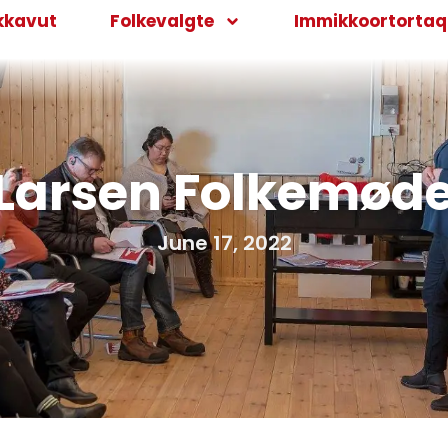
kkavut
Folkevalgte
Immikkoortortaqa
 Larsen Folkemød
June 17, 2022