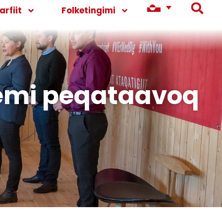
rfiit
Folketingimi
emi peqataavoq