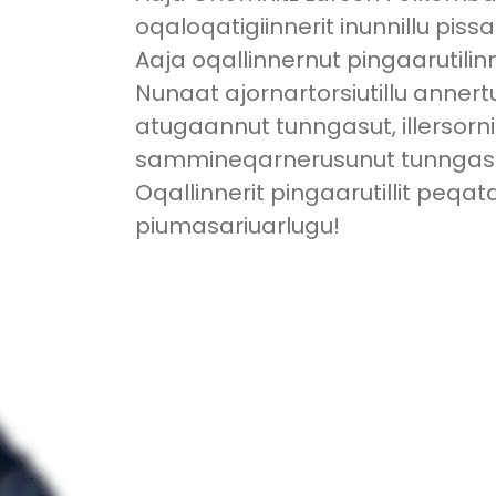
oqaloqatigiinnerit inunnillu pis
Aaja oqallinnernut pingaarutili
Nunaat ajornartorsiutillu annert
atugaannut tunngasut, illersorn
sammineqarnerusunut tunngasu
Oqallinnerit pingaarutillit peqa
piumasariuarlugu!