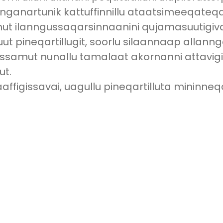
sanganartunik kattuffinnillu ataatsimeeqateqa
nnut ilanngussaqarsinnaanini qujamasuutigiva
uut pineqartillugit, soorlu silaannaap allanng
issamut nunallu tamalaat akornanni attavigi
t.
taaffigissavai, uagullu pineqartilluta mininn