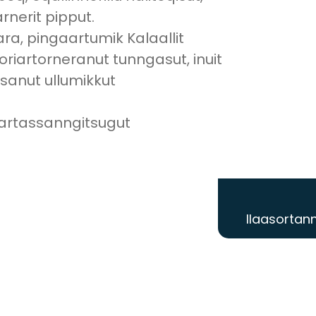
rnerit pipput.
ra, pingaartumik Kalaallit
oriartorneranut tunngasut, inuit
sanut ullumikkut
eqartassanngitsugut
Ilaasortann