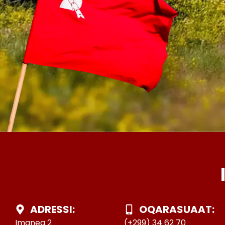
ADRESSI:
OQARASUAAT:
Imaneq 2
(+299) 34 62 70