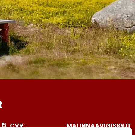
t
CVR:
MALINNAAVIGISIGUT
25027388
FACEBOOK