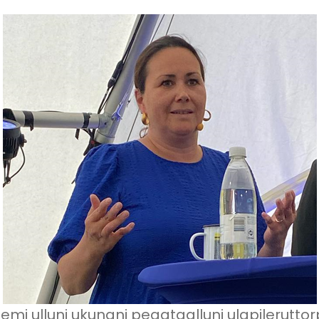
 ulluni ukunani peqataalluni ulapileruttorpoq