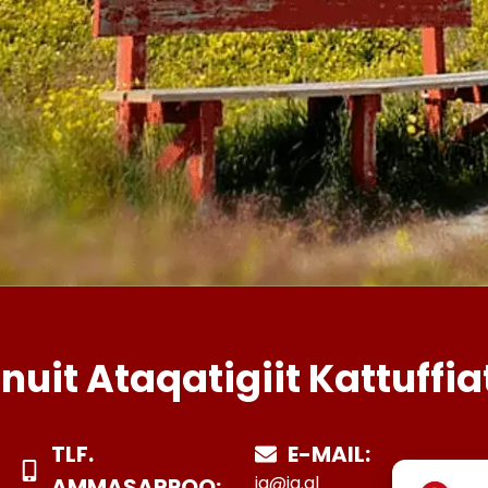
Inuit Ataqatigiit Kattuffia
TLF.
E-MAIL:
ia@ia.gl
AMMASARPOQ: