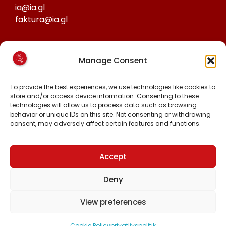
ia@ia.gl
faktura@ia.gl
CVR:
Manage Consent
25027388
KONTO NR:
To provide the best experiences, we use technologies like cookies to
store and/or access device information. Consenting to these
6471-1511626
technologies will allow us to process data such as browsing
behavior or unique IDs on this site. Not consenting or withdrawing
consent, may adversely affect certain features and functions.
FØLG OS PÅ:
FACEBOOK
INSTAGRAM
Accept
TIKTOK
Deny
View preferences
Alle rettigheder forbeholdt © 2024 Inuit Ataqatigiit.
Cookie Policy
privatlivspolitik