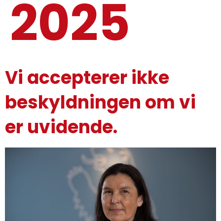
2025
Vi accepterer ikke
beskyldningen om vi
er uvidende.