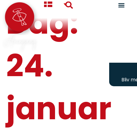
Dag:
Aningaaq
24.
Bliv 
januar