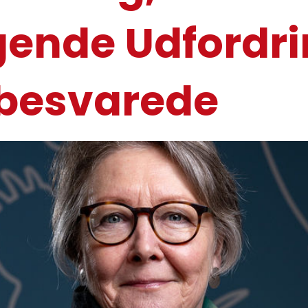
ende Udfordri
Ubesvarede