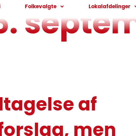
6. septe
i
Folkevalgte
Lokalafdelinger
dtagelse af
forslag, men