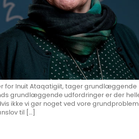
 for Inuit Ataqatigiit, tager grundlæggende p
nds grundlæggende udfordringer er der hell
vis ikke vi gør noget ved vore grundproblemer
nslov til […]