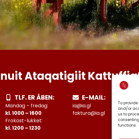
Inuit Ataqatigiit Kattuffia
TLF. ER ÅBEN:
E-MAIL:
To provide 
Mandag – fredag:
ia@ia.gl
and/or acc
kl. 1000 – 1600
faktura@ia.gl
us to proce
consenting
Frokost-lukket:
functions.
kl. 1200 – 1230