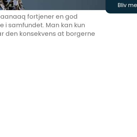
Bliv m
 Qaanaaq fortjener en god
olle i samfundet. Man kan kun
g har den konsekvens at borgerne