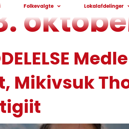
8. oktobe
i
Folkevalgte
Lokalafdelinger
DELELSE Medle
ut, Mikivsuk T
igiit