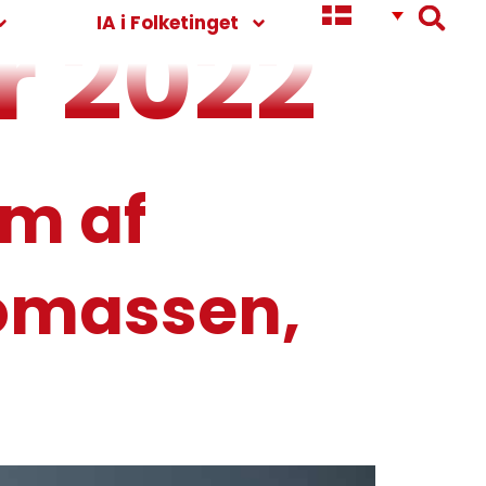
r 2022
IA i Folketinget
m af
homassen,