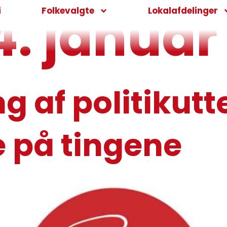
4. januar
i
Folkevalgte
Lokalafdelinger
 af politikutt
e på tingene