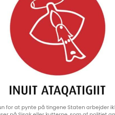
un for at pynte på tingene Staten arbejder ik
elser på Sisak eller kutterne, som af politiet