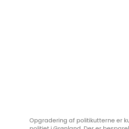
Opgradering af politikutterne er k
politiet i Grønland. Der er bespar