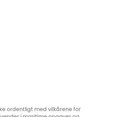
ke ordentligt med vilkårene for
 anvender i maritime opgaver og