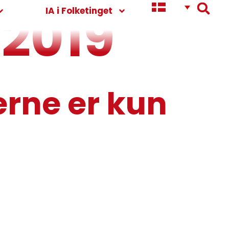
 2019
IA i Folketinget
erne er kun