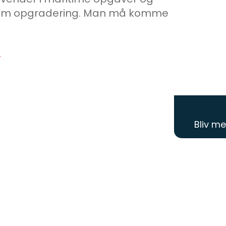
 som opgradering. Man må komme
v
Bliv m