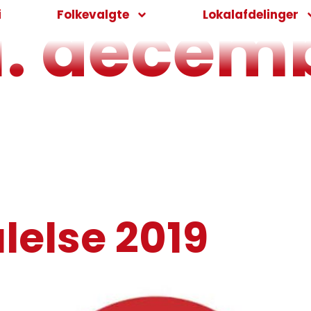
1. decem
i
Folkevalgte
Lokalafdelinger
lelse 2019