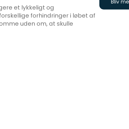
Bliv m
ere et lykkeligt og
orskellige forhindringer i løbet af
ke komme uden om, at skulle