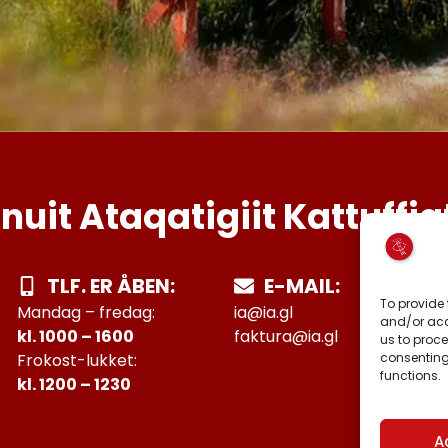
Inuit Ataqatigiit Kattuffia
TLF. ER ÅBEN:
E-MAIL:
To provide 
Mandag – fredag:
ia@ia.gl
and/or acc
kl. 1000 – 1600
faktura@ia.gl
us to proce
consenting
Frokost-lukket:
functions.
kl. 1200 – 1230
A